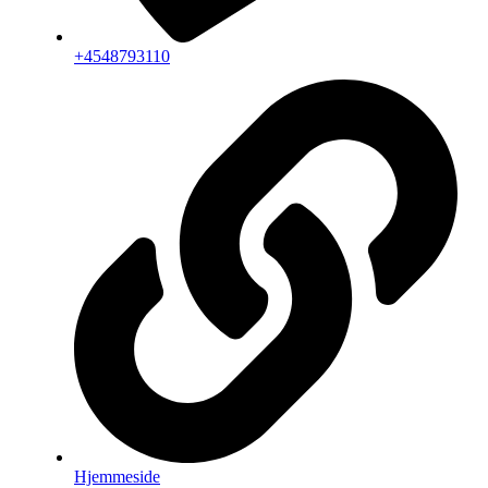
+4548793110
Hjemmeside