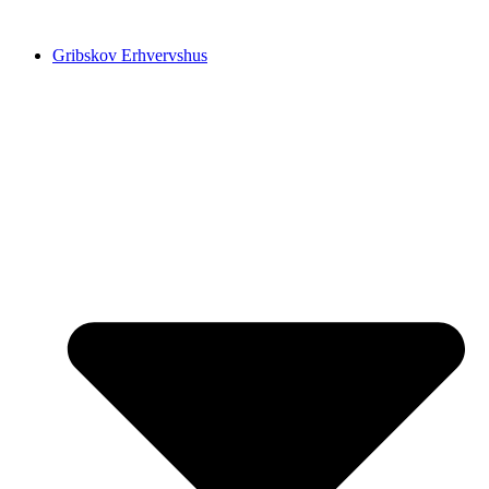
Videre
til
Gribskov Erhvervshus
indhold