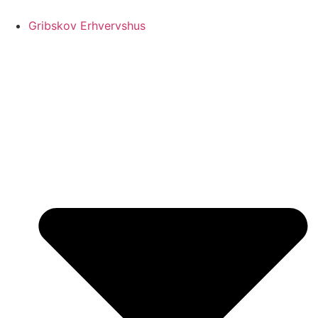
Videre
til
Gribskov Erhvervshus
indhold