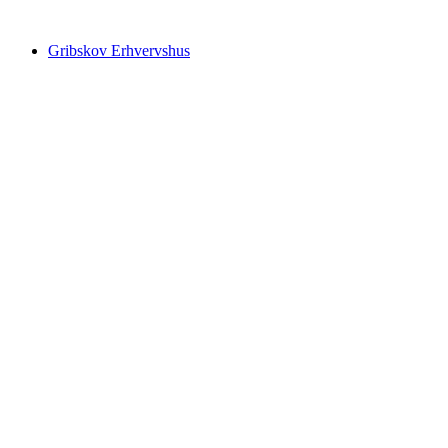
Videre
til
Gribskov Erhvervshus
indhold