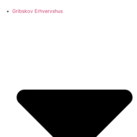
Videre
til
Gribskov Erhvervshus
indhold