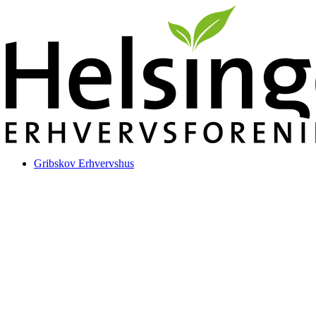
Videre
til
indhold
Gribskov Erhvervshus