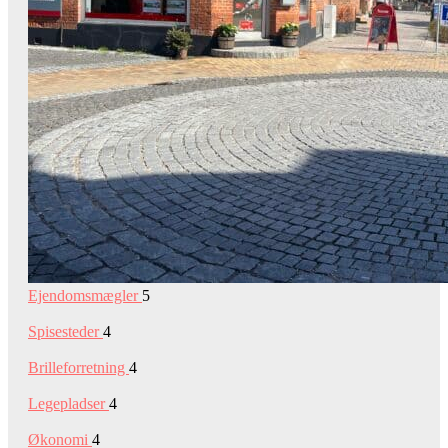
Ejendomsmægler
5
Spisesteder
4
Brilleforretning
4
Legepladser
4
Økonomi
4