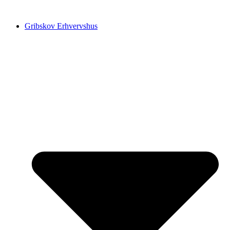
Videre
til
Gribskov Erhvervshus
indhold