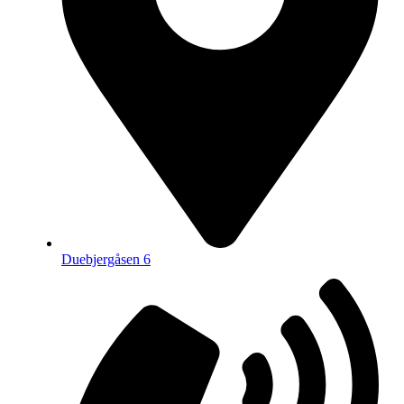
Duebjergåsen 6