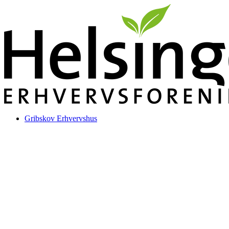
Videre
til
indhold
Gribskov Erhvervshus