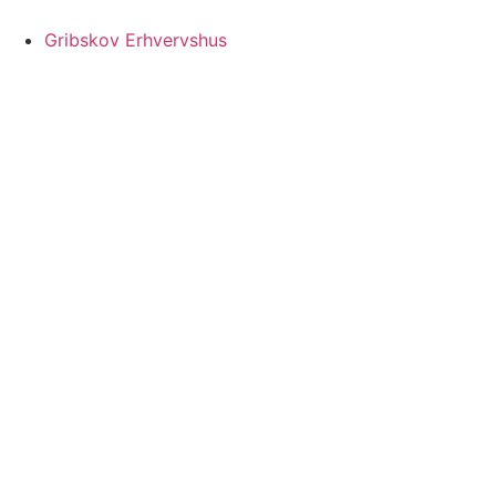
Videre
til
Gribskov Erhvervshus
indhold