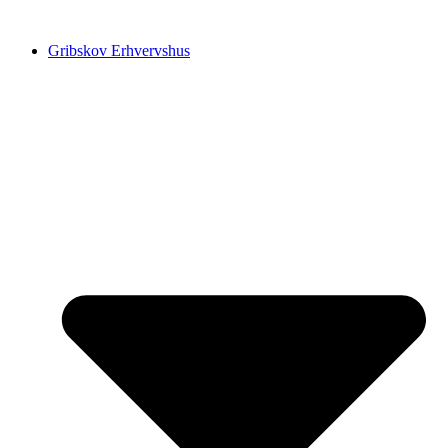
Videre
til
Gribskov Erhvervshus
indhold