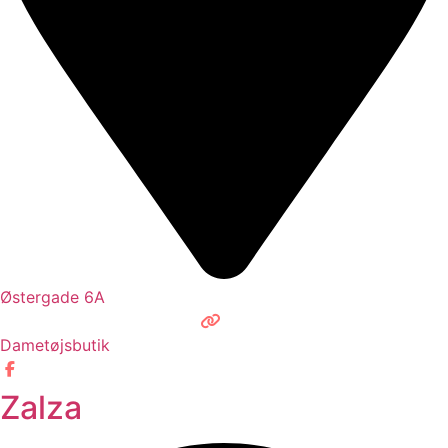
Østergade 6A
Dametøjsbutik
Zalza