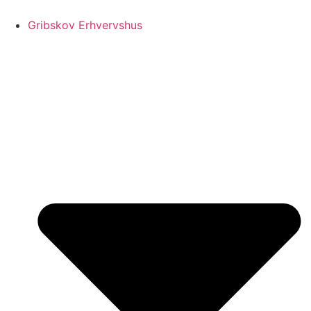
Videre
til
Gribskov Erhvervshus
indhold