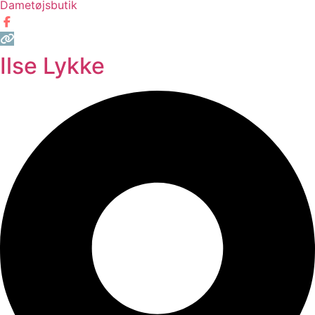
Dametøjsbutik
Ilse Lykke