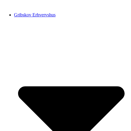
Videre
til
Gribskov Erhvervshus
indhold