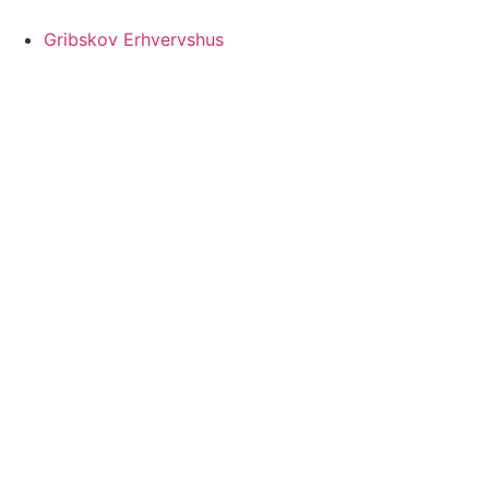
Videre
til
Gribskov Erhvervshus
indhold